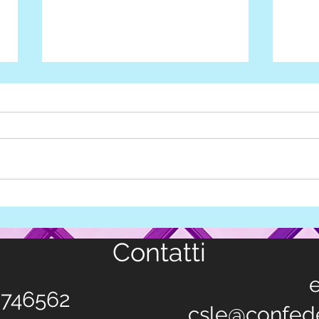
Rappresentanza libera
scio
Magg
gene
Contatti
e
3746562
csle@confed