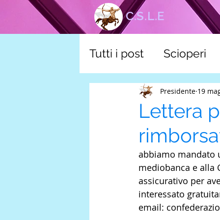
C.S.L.E
Tutti i post
Scioperi
corsi
Tutela scuol
Presidente
19 ma
Lettera p
rimborsa
abbiamo mandato una 
mediobanca e alla C
assicurativo per av
interessato gratuita
email: confederazi