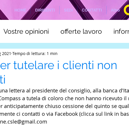
HOME
DIRIGENTI
SEDI
CONTATTI
Altro
Vostre opinioni
offerte lavoro
info
a
C.S.L.E. Marittimi
NOTIZIE ODIERN
g 2021
Tempo di lettura: 1 min
er tutelare i clienti non
ti
lettera al presidente del consiglio, alla banca d'Itali
ompass a tutela di coloro che non hanno ricevuto il
er anticipatamente chiuso cessione del quinto se qua
mente ci contatti o via Facebook (clicca sul link in bas
one.csle@gmail.com