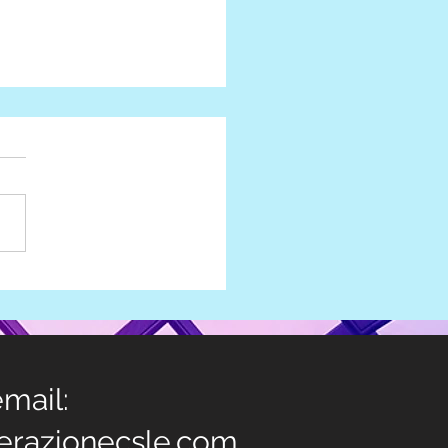
pero revocato 15 e 16
io 2026 sciopero
rale
mail:
erazionecsle.com