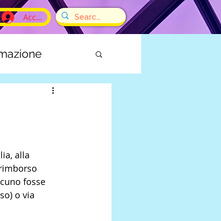
Accedi
rmazione
E
a, alla 
 rimborso 
lcuno fosse 
so) o via 