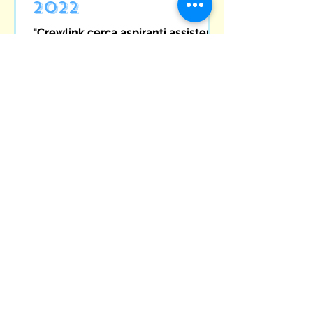
2022
"Crewlink cerca aspiranti assistenti
di volo per coprire posti di lavoro in
tutta Europa. Crewlink è una
società specializzata nella...