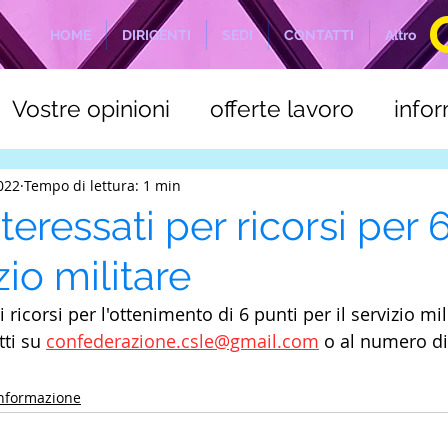
HOME
DIRIGENTI
SEDI
CONTATTI
Altro
Vostre opinioni
offerte lavoro
info
a
C.S.L.E. Marittimi
NOTIZIE ODIERN
2022
Tempo di lettura: 1 min
nteressati per ricorsi per 
zio militare
ricorsi per l'ottenimento di 6 punti per il servizio mili
ti su 
confederazione.csle@gmail.com
 o al numero di
nformazione