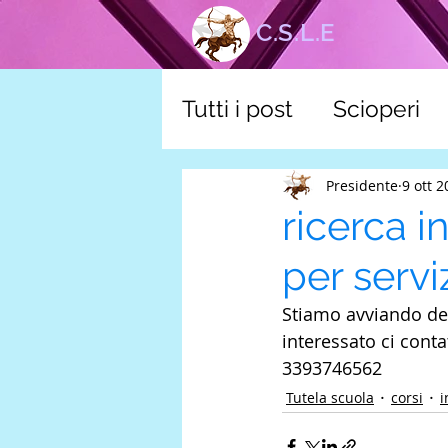
C.S.L.E
Tutti i post
Scioperi
corsi
Tutela scuol
Presidente
9 ott 
ricerca i
per servi
Stiamo avviando dei 
interessato ci contat
3393746562
Tutela scuola
corsi
i