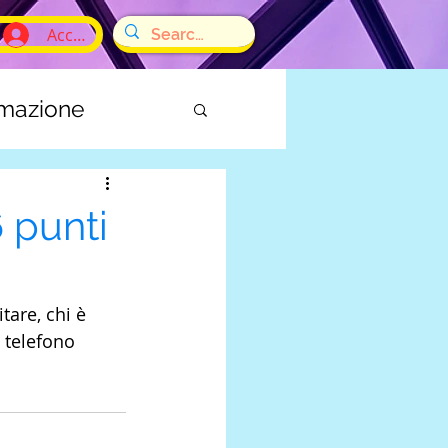
Accedi
rmazione
E
6 punti
tare, chi è 
 telefono 