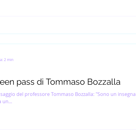
a: 2 min
reen pass di Tommaso Bozzalla
essaggio del professore Tommaso Bozzalla: "Sono un insegna
 un...