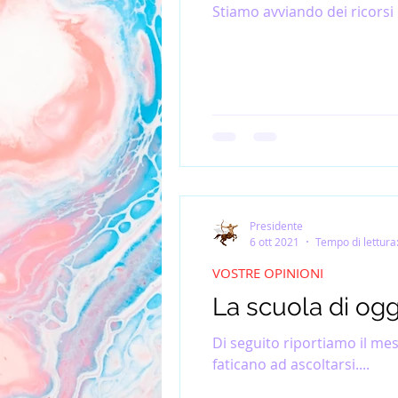
Stiamo avviando dei ricorsi p
Presidente
6 ott 2021
Tempo di lettura
VOSTRE OPINIONI
La scuola di og
Di seguito riportiamo il mes
faticano ad ascoltarsi....