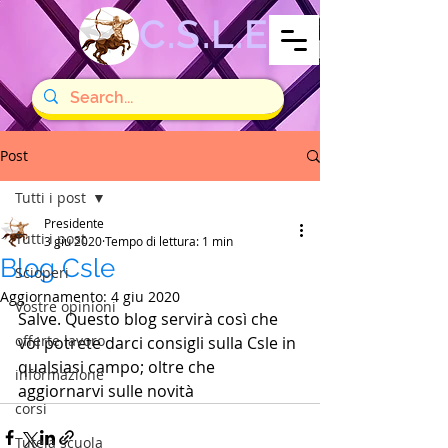
C.S.L.E
Post
Tutti i post
Presidente
Tutti i post
3 giu 2020
Tempo di lettura: 1 min
Blog Csle
Scioperi
Aggiornamento:
4 giu 2020
Vostre opinioni
Salve. Questo blog servirà così che 
offerte lavoro
voi potrete darci consigli sulla Csle in 
qualsiasi campo; oltre che 
informazione
aggiornarvi sulle novità
corsi
Tutela scuola