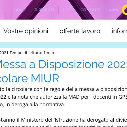
HOME
DIRIGENTI
SEDI
CONTATTI
Altro
Vostre opinioni
offerte lavoro
info
a
C.S.L.E. Marittimi
NOTIZIE ODIERN
 2021
Tempo di lettura: 1 min
essa a Disposizione 202
rcolare MIUR
to la circolare con le regole della messa a disposizion
22 e la nota che autorizza la MAD per i docenti in GPS
to, in deroga alla normativa.
nno il Ministero dell’Istruzione ha derogato al diviet