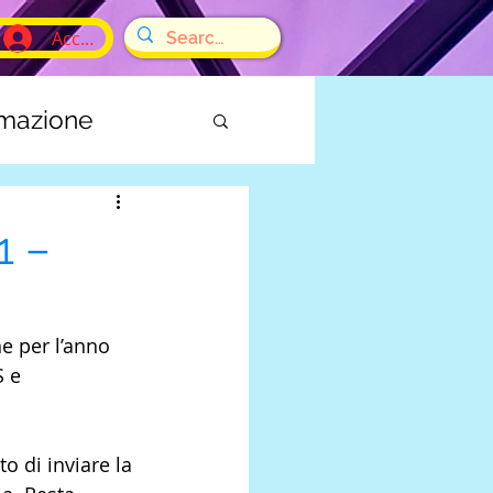
Accedi
rmazione
E
1 –
e per l’anno 
 e 
o di inviare la 