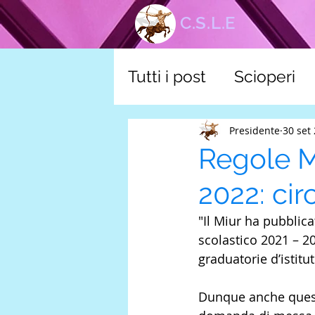
C.S.L.E
Tutti i post
Scioperi
corsi
Tutela scuol
Presidente
30 set
Regole M
2022: ci
"Il Miur ha pubblica
scolastico 2021 – 20
graduatorie d’istitu
Dunque anche quest’a