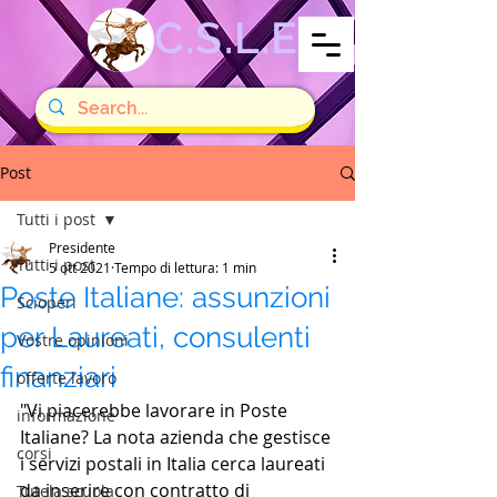
C.S.L.E
Post
Tutti i post
Presidente
Tutti i post
5 ott 2021
Tempo di lettura: 1 min
Poste Italiane: assunzioni
Scioperi
per Laureati, consulenti
Vostre opinioni
finanziari
offerte lavoro
"Vi piacerebbe lavorare in Poste 
informazione
Italiane? La nota azienda che gestisce 
corsi
i servizi postali in Italia cerca laureati 
da inserire con contratto di 
Tutela scuola