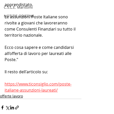
apprendistato.
C.S.L.E. Marittimi
NOTIZIE ODIERNE
Le assunzioni Poste Italiane sono 
rivolte a giovani che lavoreranno 
come Consulenti Finanziari su tutto il 
territorio nazionale.
Ecco cosa sapere e come candidarsi 
all’offerta di lavoro per laureati alle 
Poste."
Il resto dell'articolo su:
https://www.ticonsiglio.com/poste-
italiane-assunzioni-laureati/
offerte lavoro