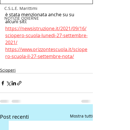
C.S.L.E. Marittimi
è stata menzionata anche su su 
NOTIZIE ODIERNE
alcuni siti:
https://newsistruzione.it/2021/09/16/
sciopero-scuola-lunedi-27-settembre-
2021/
https://www.orizzontescuola.it/sciope
ro-scuola-il-27-settembre-nota/
Scioperi
Post recenti
Mostra tutti