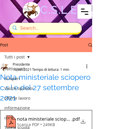
C.S.L.E
Post
Tutti i post
Presidente
Tutti i post
16 set 2021
Tempo di lettura: 1 min
Nota ministeriale sciopero
Scioperi
c.s.l.e del 27 settembre
Vostre opinioni
2021
offerte lavoro
informazione
corsi
nota ministeriale sciopero del 27 settembre
.pdf
Scarica PDF • 249KB
Tutela scuola