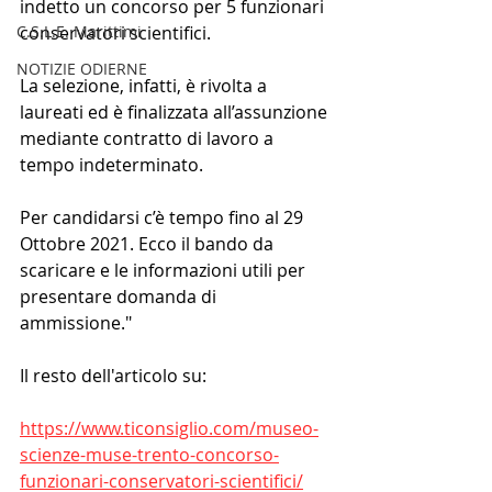
indetto un concorso per 5 funzionari 
C.S.L.E. Marittimi
conservatori scientifici.
NOTIZIE ODIERNE
La selezione, infatti, è rivolta a 
laureati ed è finalizzata all’assunzione 
mediante contratto di lavoro a 
tempo indeterminato.
Per candidarsi c’è tempo fino al 29 
Ottobre 2021. Ecco il bando da 
scaricare e le informazioni utili per 
presentare domanda di 
ammissione."
Il resto dell'articolo su:
https://www.ticonsiglio.com/museo-
scienze-muse-trento-concorso-
funzionari-conservatori-scientifici/