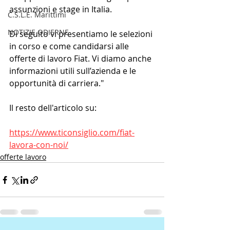
assunzioni e stage in Italia.
C.S.L.E. Marittimi
NOTIZIE ODIERNE
Di seguito vi presentiamo le selezioni 
in corso e come candidarsi alle 
offerte di lavoro Fiat. Vi diamo anche 
informazioni utili sull’azienda e le 
opportunità di carriera."
Il resto dell'articolo su:
https://www.ticonsiglio.com/fiat-
lavora-con-noi/
offerte lavoro