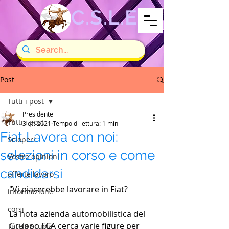
C.S.L.E
Post
Tutti i post
Presidente
Tutti i post
3 ott 2021
Tempo di lettura: 1 min
Fiat Lavora con noi:
Scioperi
selezioni in corso e come
Vostre opinioni
candidarsi
offerte lavoro
"Vi piacerebbe lavorare in Fiat?
informazione
corsi
La nota azienda automobilistica del 
Gruppo FCA cerca varie figure per 
Tutela scuola