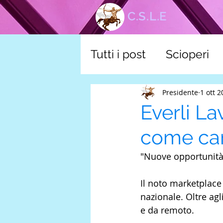
C.S.L.E
Tutti i post
Scioperi
corsi
Tutela scuol
Presidente
1 ott 
Everli La
come can
"Nuove opportunità d
Il noto marketplace 
nazionale. Oltre ag
e da remoto.