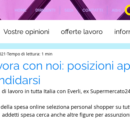
HOME
DIRIGENTI
SEDI
CONTATTI
Altro
Vostre opinioni
offerte lavoro
info
a
C.S.L.E. Marittimi
NOTIZIE ODIERN
2021
Tempo di lettura: 1 min
vora con noi: posizioni a
didarsi
i lavoro in tutta Italia con Everli, ex Supermercato24
della spesa online seleziona personal shopper su tutto
li addetti spesa cerca anche altre figure per assunzio