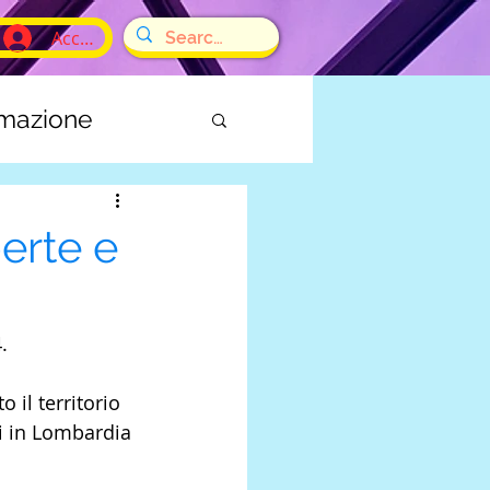
Accedi
rmazione
E
perte e
.
 il territorio 
ni in Lombardia 