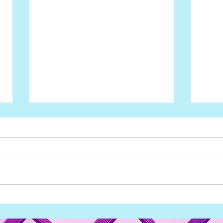
Crewlink: lavoro per
BMW 
Assistenti di volo, assunzioni
posi
2022
cand
"Crewlink cerca aspiranti
"Cerc
assistenti di volo per coprire
autom
posti di lavoro in tutta Europa.
lavor
Crewlink è una società
azien
specializzata nella...
mond