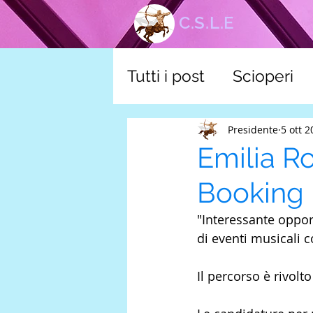
C.S.L.E
Tutti i post
Scioperi
corsi
Tutela scuol
Presidente
5 ott 
Emilia R
Booking
"Interessante oppor
di eventi musicali 
Il percorso è rivolt