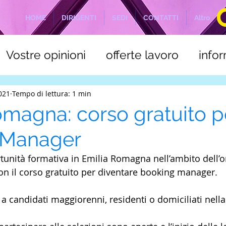
HOME
DIRIGENTI
SEDI
CONTATTI
Altro
Vostre opinioni
offerte lavoro
info
a
C.S.L.E. Marittimi
NOTIZIE ODIERN
2021
Tempo di lettura: 1 min
omagna: corso gratuito p
 Manager
tunità formativa in Emilia Romagna nell’ambito dell’o
con il corso gratuito per diventare booking manager.
o a candidati maggiorenni, residenti o domiciliati nell