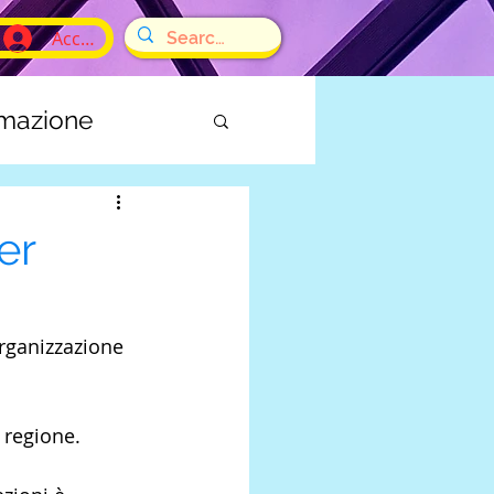
Accedi
rmazione
E
er
rganizzazione 
a regione.