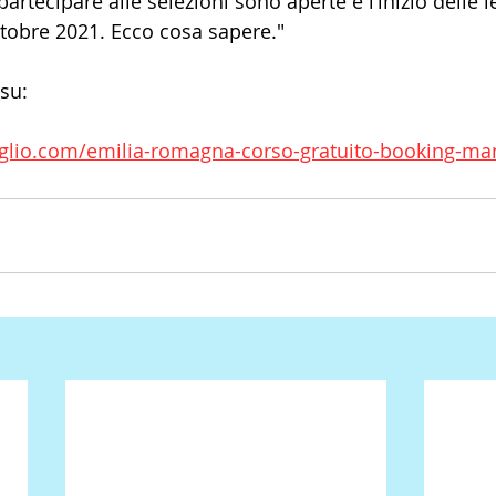
artecipare alle selezioni sono aperte e l’inizio delle l
ttobre 2021. Ecco cosa sapere."
 su:
iglio.com/emilia-romagna-corso-gratuito-booking-ma