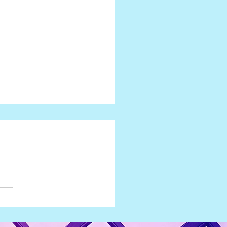
Lavora con noi:
zioni aperte e come
idarsi
ate lavoro nel settore
otive e vi piacerebbe
are in una delle maggiori
de automobilistiche al
o? BMW offre...