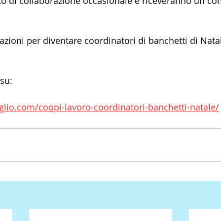
to di collaborazione occasionale e riceveranno un c
mazioni per diventare coordinatori di banchetti di Nat
 su:
glio.com/coopi-lavoro-coordinatori-banchetti-natale/