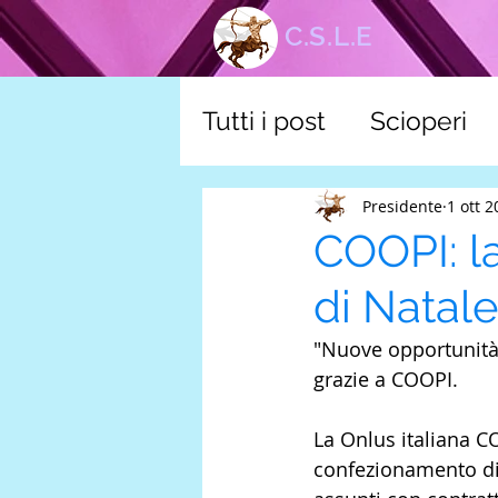
C.S.L.E
Tutti i post
Scioperi
corsi
Tutela scuol
Presidente
1 ott 
COOPI: l
di Natale
"Nuove opportunità d
grazie a COOPI.
La Onlus italiana CO
confezionamento di 