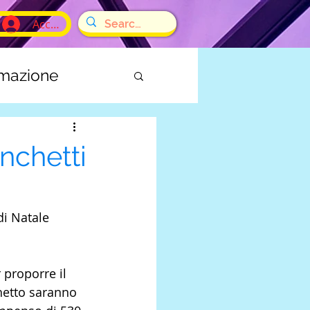
Accedi
rmazione
E
nchetti
di Natale 
 proporre il 
hetto saranno 