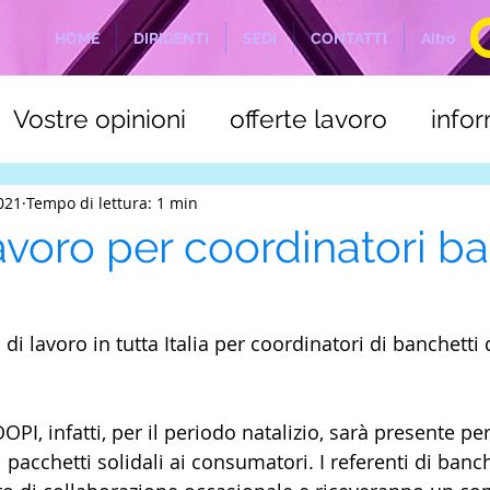
HOME
DIRIGENTI
SEDI
CONTATTI
Altro
Vostre opinioni
offerte lavoro
info
a
C.S.L.E. Marittimi
NOTIZIE ODIERN
2021
Tempo di lettura: 1 min
avoro per coordinatori ba
i lavoro in tutta Italia per coordinatori di banchetti 
OPI, infatti, per il periodo natalizio, sarà presente per
pacchetti solidali ai consumatori. I referenti di banc