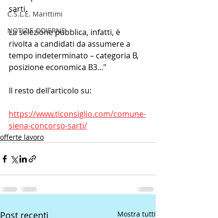
sarti.
C.S.L.E. Marittimi
NOTIZIE ODIERNE
La selezione pubblica, infatti, è 
rivolta a candidati da assumere a 
tempo indeterminato – categoria B, 
posizione economica B3..."
Il resto dell'articolo su:
https://www.ticonsiglio.com/comune-
siena-concorso-sarti/
offerte lavoro
Post recenti
Mostra tutti