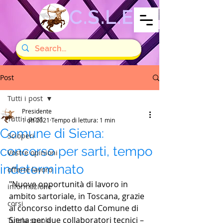
C.S.L.E
Post
Tutti i post
Presidente
Tutti i post
1 ott 2021
Tempo di lettura: 1 min
Comune di Siena:
Scioperi
concorso per sarti, tempo
Vostre opinioni
indeterminato
offerte lavoro
"Nuove opportunità di lavoro in 
informazione
ambito sartoriale, in Toscana, grazie 
corsi
al concorso indetto dal Comune di 
Siena per due collaboratori tecnici – 
Tutela scuola