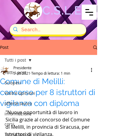
C.S.L.E
Post
Tutti i post
Presidente
Tutti i post
5 ott 2021
Tempo di lettura: 1 min
Comune di Melilli:
Scioperi
concorso per 8 istruttori di
Vostre opinioni
vigilanza con diploma
offerte lavoro
"Nuove opportunità di lavoro in 
informazione
Sicilia grazie al concorso del Comune 
corsi
di Melilli, in provincia di Siracusa, per 
istruttori di vigilanza.
Tutela scuola