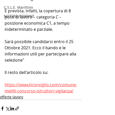
C.S.L.E. Marittimi
È prevista, infatti, la copertura di 8 
NOTIZIE ODIERNE
posti di lavoro – categoria C – 
posizione economica C1, a tempo 
indeterminato e parziale.
Sarà possibile candidarsi entro il 25 
Ottobre 2021. Ecco il bando e le 
informazioni utili per partecipare alla 
selezione"
Il resto dell'articolo su:
https://www.ticonsiglio.com/comune-
melilli-concorso-istruttori-vigilanza/
offerte lavoro