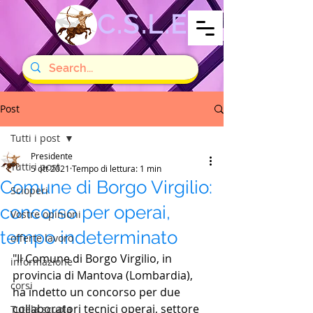
C.S.L.E
Post
Tutti i post
Presidente
Tutti i post
5 ott 2021
Tempo di lettura: 1 min
Comune di Borgo Virgilio:
Scioperi
concorso per operai,
Vostre opinioni
tempo indeterminato
offerte lavoro
"Il Comune di Borgo Virgilio, in 
informazione
provincia di Mantova (Lombardia), 
corsi
ha indetto un concorso per due 
collaboratori tecnici operai, settore 
Tutela scuola