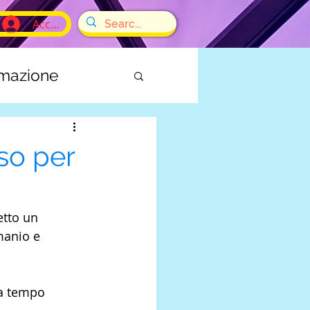
Accedi
rmazione
E
so per
etto un 
manio e 
 a tempo 