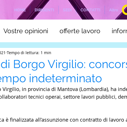
HOME
DIRIGENTI
SEDI
CONTATTI
Altro
Vostre opinioni
offerte lavoro
info
a
C.S.L.E. Marittimi
NOTIZIE ODIERN
2021
Tempo di lettura: 1 min
i Borgo Virgilio: concor
tempo indeterminato
 Virgilio, in provincia di Mantova (Lombardia), ha ind
laboratori tecnici operai, settore lavori pubblici, de
a è finalizzata all’assunzione con contratto di lavoro