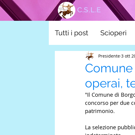
C.S.L.E
Tutti i post
Scioperi
corsi
Tutela scuol
Presidente
3 ott 
Comune d
operai, 
"Il Comune di Borgo
concorso per due col
patrimonio.
La selezione pubblic