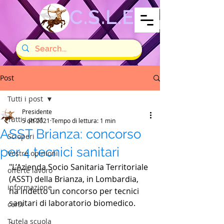
C.S.L.E
Post
Tutti i post
Presidente
Tutti i post
5 ott 2021
Tempo di lettura: 1 min
ASST Brianza: concorso
Scioperi
per 4 tecnici sanitari
Vostre opinioni
"L’Azienda Socio Sanitaria Territoriale 
offerte lavoro
(ASST) della Brianza, in Lombardia, 
informazione
ha indetto un concorso per tecnici 
sanitari di laboratorio biomedico.
corsi
Tutela scuola