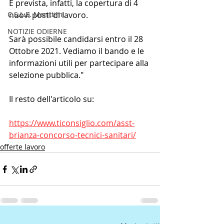
È prevista, infatti, la copertura di 4 
C.S.L.E. Marittimi
nuovi posti di lavoro.
NOTIZIE ODIERNE
Sarà possibile candidarsi entro il 28 
Ottobre 2021. Vediamo il bando e le 
informazioni utili per partecipare alla 
selezione pubblica."
Il resto dell'articolo su:
https://www.ticonsiglio.com/asst-
brianza-concorso-tecnici-sanitari/
offerte lavoro