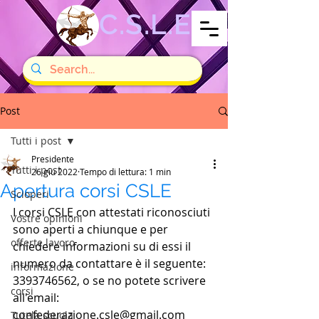
C.S.L.E
Post
Tutti i post
Presidente
Tutti i post
26 giu 2022
Tempo di lettura: 1 min
Apertura corsi CSLE
Scioperi
I corsi CSLE con attestati riconosciuti 
Vostre opinioni
sono aperti a chiunque e per 
offerte lavoro
chiedere informazioni su di essi il 
numero da contattare è il seguente: 
informazione
3393746562, o se no potete scrivere 
corsi
all'email: 
confederazione.csle@gmail.com
Tutela scuola