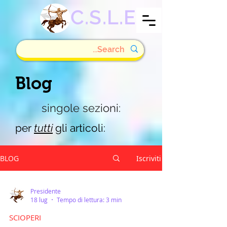
C.S.L.E
Blog
singole sezioni:
per
tutti
gli articoli:
BLOG
Iscriviti
Presidente
18 lug
Tempo di lettura: 3 min
SCIOPERI