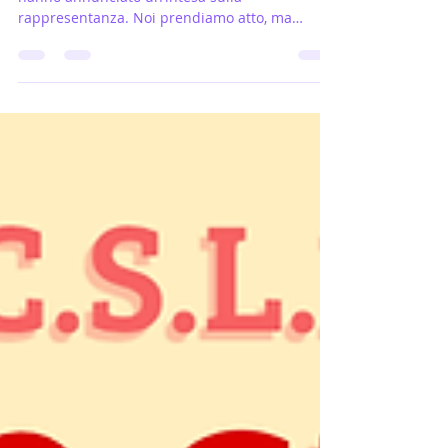
rappresentanza libera - c.s.l.e. CGIL, CISL e UIL
hanno annunciato un’intesa sulla
rappresentanza. Noi prendiamo atto, ma
ricordiamo una cosa semplice: la
rappresentanza in Italia è libera. La decide il
lavoratore, non tre sigle che cercano di
blindare il sistema. CSLE cresce perché
risponde, difende, ascolta. Non perché
qualcuno ci concede un “riconoscimento”, ma
perché ogni giorno migliaia di persone
scelgono un sindacato che sta davvero dalla
loro parte. Mentre altri di