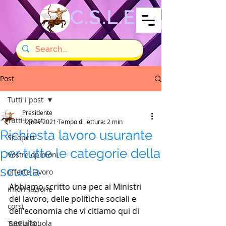
C.S.L.E
Post
Tutti i post
Presidente
Tutti i post
12 nov 2021
Tempo di lettura: 2 min
Richiesta lavoro usurante
Scioperi
per tutte le categorie della
Vostre opinioni
scuola
offerte lavoro
Abbiamo scritto una pec ai Ministri 
informazione
del lavoro, delle politiche sociali e 
corsi
dell'economia che vi citiamo qui di 
seguito:
Tutela scuola