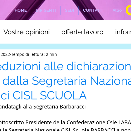
HOME
DIRIGENTI
SEDI
CONTATTI
Altro
Vostre opinioni
offerte lavoro
info
a
C.S.L.E. Marittimi
NOTIZIE ODIERN
 2022
Tempo di lettura: 2 min
uzioni alle dichiarazion
e dalla Segretaria Nazion
cci CISL SCUOLA
andatagli alla Segretaria Barbaracci
sottoscritto Presidente della Confederazione Csle LAB
ta la Segretaria Nazionale CISL Scuola BARBACCI a non