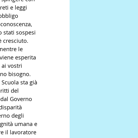
eti e leggi 
obbligo 
 conoscenza, 
 stati sospesi 
 cresciuto. 
mentre le 
viene esperita 
ai vostri 
nno bisogno. 
Scuola sta già 
itti del 
a dal Governo 
disparità 
erno degli 
dignità umana e 
e il lavoratore 