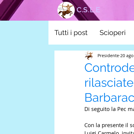
C.S.L.E
Tutti i post
Scioperi
corsi
Tutela scuol
Presidente
20 ago
Controded
rilasciat
Barbara
Di seguito la Pec m
Con la presente il 
Luigi Carmelo, invi