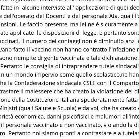
fatte in  alcune interviste all' applicazione di quei decr
e dell'operato dei Docenti e del personale Ata, quali l'
ensioni. Le faccio presente, ma lei ne è sicuramente a
e applicate  le disposizioni di legge, e pertanto sono
ccinati, il numero dei contaggi non è diminuito anzi è
ano fatto il vaccino non hanno contratto l'infezione 
 sono riempite di gente vaccinata e tale dichiarazione 
Pertanto le consiglia di intraprendere tutele sindacali 
o, in un mondo impervio come quello scolastico,ne ha
che la Confederazione sindacale CSLE con il Comparto 
stare il malessere che ha creato la violazione dei dir
azione della Costituzione Italiana spudoratamente fatt
inistri (quali Salute e Scuola) e da voi, che ha creato 
rietà economica, danni psicofisici e malumori all'int
fra il personale vaccinato e non vaccinato, violando la 
voro. Pertanto noi siamo pronti a contrastare e a tutelar