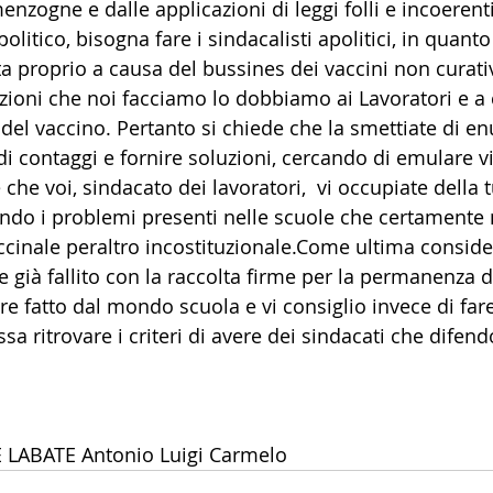
enzogne e dalle applicazioni di leggi folli e incoerent
olitico, bisogna fare i sindacalisti apolitici, in quant
ta proprio a causa del bussines dei vaccini non curati
azioni che noi facciamo lo dobbiamo ai Lavoratori e a 
del vaccino. Pertanto si chiede che la smettiate di en
 di contaggi e fornire soluzioni, cercando di emulare vi
 che voi, sindacato dei lavoratori,  vi occupiate della t
lvendo i problemi presenti nelle scuole che certamente
accinale peraltro incostituzionale.Come ultima conside
già fallito con la raccolta firme per la permanenza di
re fatto dal mondo scuola e vi consiglio invece di fa
a ritrovare i criteri di avere dei sindacati che difend
 LABATE Antonio Luigi Carmelo