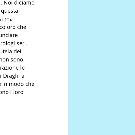
i. Noi diciamo 
o questa 
vi ma 
coloro che 
unciare 
rologi seri. 
utela dei 
 non sono 
razione le 
 Draghi al 
re in modo che 
ono i loro 