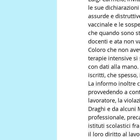
le sue dichiarazioni 
assurde e distruttiv
vaccinale e le sosp
che quando sono stat
docenti e ata non va
Coloro che non avev
terapie intensive si
con dati alla mano. 
iscritti, che spess
La informo inoltre 
provvedendo a contra
lavoratore, la viol
Draghi e da alcuni M
professionale, preca
istituti scolastici 
il loro diritto al la