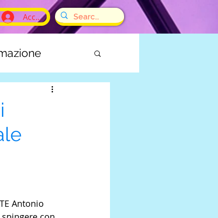
Accedi
rmazione
E
i
ale
ATE Antonio 
 spingere con 