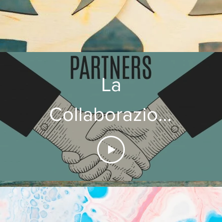
La
Collaborazione
unisce il
mondo