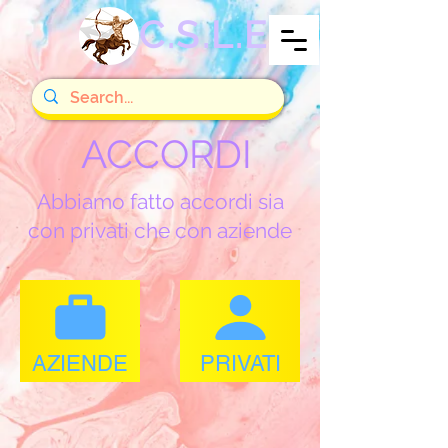
C.S.L.E
ACCORDI
Abbiamo fatto accordi sia
con privati che con aziende
AZIENDE
PRIVATI