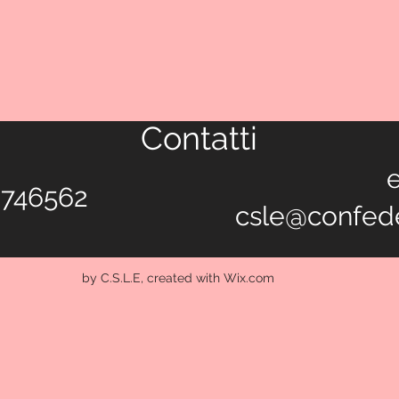
Contatti
e
3746562
csle@confed
by C.S.L.E, created with Wix.com