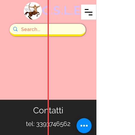
C.S.L.E
Contatti
tel:
3393746562